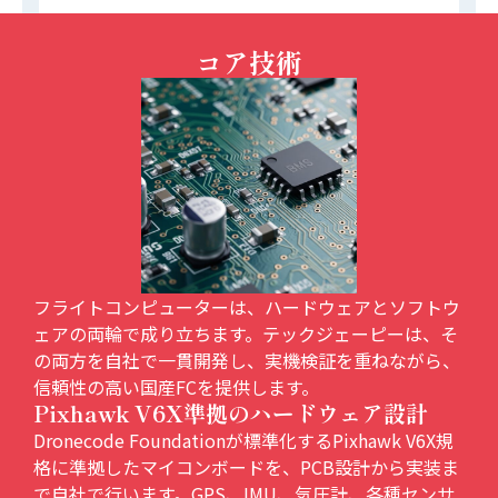
コア技術
フライトコンピューターは、ハードウェアとソフトウ
ェアの両輪で成り立ちます。テックジェーピーは、そ
の両方を自社で一貫開発し、実機検証を重ねながら、
信頼性の高い国産FCを提供します。
Pixhawk V6X準拠のハードウェア設計
Dronecode Foundationが標準化するPixhawk V6X規
格に準拠したマイコンボードを、PCB設計から実装ま
で自社で行います。GPS、IMU、気圧計、各種センサ